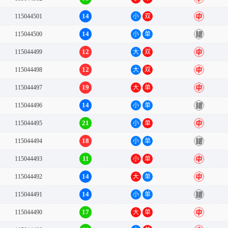
14
115044501
小
双
中
14
115044500
小
单
错
12
115044499
大
双
中
12
115044498
大
双
中
19
115044497
大
单
中
14
115044496
小
单
错
21
115044495
小
单
中
18
115044494
小
单
错
11
115044493
小
单
中
14
115044492
大
单
中
14
115044491
小
单
错
17
115044490
大
单
中