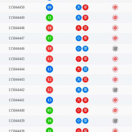
09
115044450
大
单
中
11
115044449
大
单
中
18
115044448
大
双
中
17
115044447
小
单
中
18
115044446
小
单
错
13
115044445
小
单
中
15
115044444
大
双
中
12
115044443
大
双
中
12
115044442
大
单
错
15
115044441
大
单
中
05
115044440
小
单
中
16
115044439
小
单
错
11
115044438
小
单
中