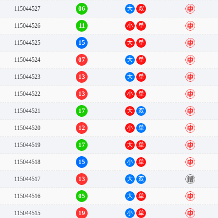
06
115044527
大
双
中
11
115044526
小
单
中
15
115044525
大
单
中
07
115044524
大
单
中
13
115044523
大
单
中
13
115044522
小
单
中
17
115044521
大
双
中
12
115044520
小
单
中
17
115044519
大
单
中
15
115044518
小
单
中
13
115044517
大
双
错
05
115044516
大
单
中
19
115044515
小
单
中