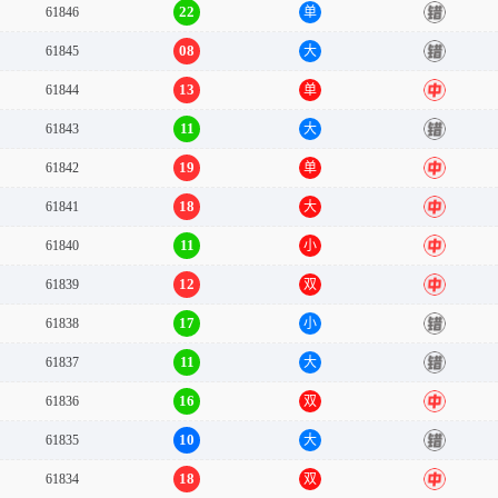
22
61846
单
错
08
61845
大
错
13
61844
单
中
11
61843
大
错
19
61842
单
中
18
61841
大
中
11
61840
小
中
12
61839
双
中
17
61838
小
错
11
61837
大
错
16
61836
双
中
10
61835
大
错
18
61834
双
中