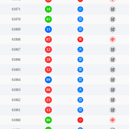
16
61871
小
错
05
61870
双
错
15
61869
双
错
07
61868
单
中
12
61867
大
错
18
61866
单
错
12
61865
单
错
09
61864
双
错
08
61863
大
错
23
61862
双
错
13
61861
双
错
06
61860
小
中