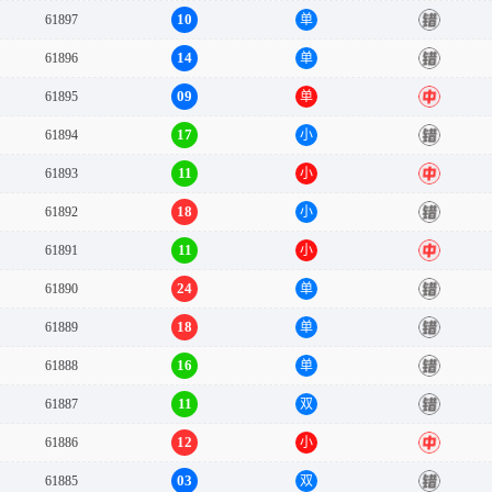
10
61897
单
错
14
61896
单
错
09
61895
单
中
17
61894
小
错
11
61893
小
中
18
61892
小
错
11
61891
小
中
24
61890
单
错
18
61889
单
错
16
61888
单
错
11
61887
双
错
12
61886
小
中
03
61885
双
错