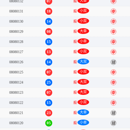
大单
07
08080132
殺
中
小双
18
08080131
殺
中
小双
14
08080130
殺
中
大单
08
08080129
殺
中
小单
15
08080128
殺
中
小双
13
08080127
殺
中
大双
14
08080126
殺
错
小双
07
08080125
殺
中
大双
25
08080124
殺
中
大双
07
08080123
殺
中
小双
15
08080122
殺
中
大单
23
08080121
殺
错
小单
05
08080120
殺
错