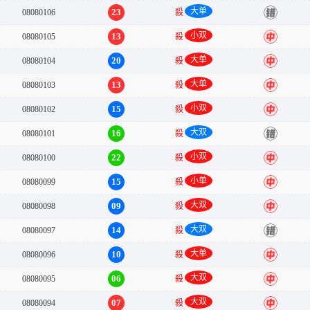
大单
23
08080106
殺
错
小双
13
08080105
殺
中
大单
20
08080104
殺
中
大单
13
08080103
殺
中
小双
15
08080102
殺
中
大双
16
08080101
殺
错
小双
22
08080100
殺
中
小单
15
08080099
殺
中
大双
09
08080098
殺
中
大双
14
08080097
殺
错
大单
10
08080096
殺
中
大双
06
08080095
殺
中
大双
07
08080094
殺
中